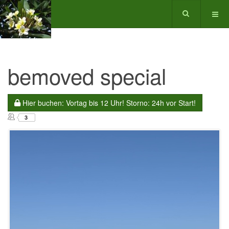
bemoved special
Hier buchen: Vortag bis 12 Uhr! Storno: 24h vor Start!
3