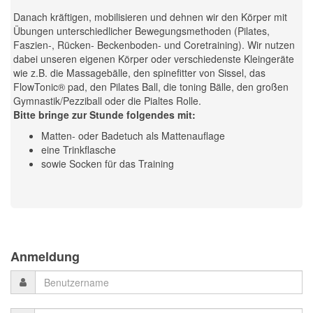
Danach kräftigen, mobilisieren und dehnen wir den Körper mit
Übungen unterschiedlicher Bewegungsmethoden (Pilates,
Faszien-, Rücken- Beckenboden- und Coretraining). Wir nutzen
dabei unseren eigenen Körper oder verschiedenste Kleingeräte
wie z.B. die Massagebälle, den spinefitter von Sissel, das
FlowTonic® pad, den Pilates Ball, die toning Bälle, den großen
Gymnastik/Pezziball oder die Pialtes Rolle.
Bitte bringe zur Stunde folgendes mit:
Matten- oder Badetuch als Mattenauflage
eine Trinkflasche
sowie Socken für das Training
Previous
Previous
Next
Next
Year
Month
Month
Year
Anmeldung