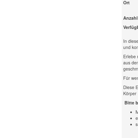
Ort
Anzahl
Verfüg
In dies
und kon
Erlebe 
aus dem
geschm
Für wen
Diese E
Körper 
Bitte 
M
e
s