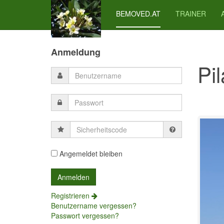
BEMOVED.AT
TRAINER
Previous
Previous
Next
Next
Year
Month
Month
Year
Anmeldung
Pi
Sicherheitscode
Angemeldet bleiben
Registrieren
Benutzername vergessen?
Passwort vergessen?