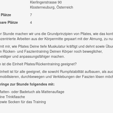
Kierlingerstrasse 90
Klosterneuburg, Österreich
 Plätze
7
bare Plätze
4
er Stunde machen wir uns die Grundprinzipien von Pilates, wie das kontr
zentrierte Arbeiten aus der Körpermitte gepaart mit der Atmung, zu nu
mit mir, wie Pilates Deine tiefe Muskulatur kräftigt und dehnt sowie Üb
 Rücken- und Faszientraining Deinen Körper noch beweglicher,
eidiger und anpassungsfähiger machen.
 ist die Einheit Pilates/Rückentraining geeignet?
inheit ist für alle geeignet, die sowohl Rumpfstabilität aufbauen, als au
mobilisieren, durchbewegen und Verklebungen der Faszien lösen möc
bringe zur Stunde folgendes mit:
atten- oder Badetuch als Mattenauflage
ine Trinkflasche
owie Socken für das Training