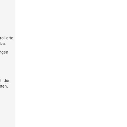
ollierte
tze.
ungen
ch den
hten.