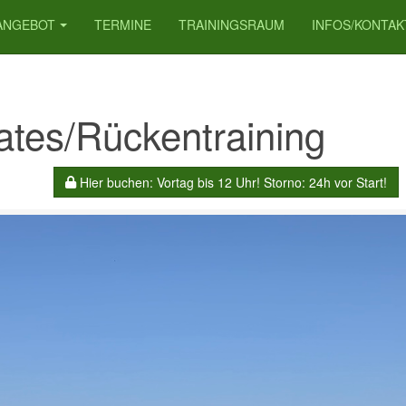
ANGEBOT
TERMINE
TRAININGSRAUM
INFOS/KONTAK
lates/Rückentraining
Hier buchen: Vortag bis 12 Uhr! Storno: 24h vor Start!