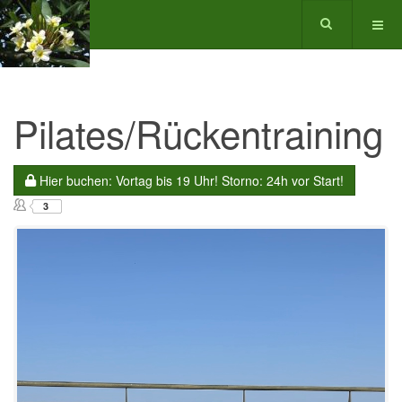
Pilates/Rückentraining
Hier buchen: Vortag bis 19 Uhr! Storno: 24h vor Start!
3