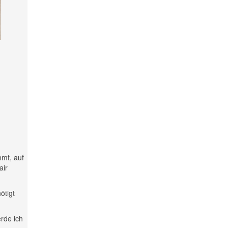
mmt, auf
air
ötigt
rde ich