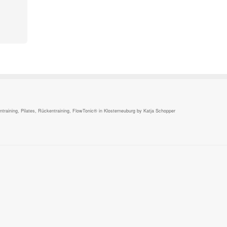
,
raining, Pilates, Rückentraining, FlowTonic® in Klosterneuburg by Katja Schopper