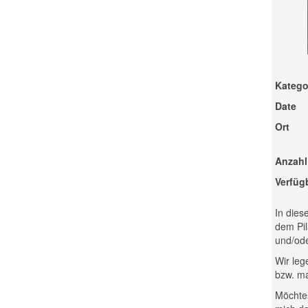
Katego
Date
Ort
Anzahl
Verfüg
In dies
dem Pil
und/ode
Wir leg
bzw. ma
Möchtes