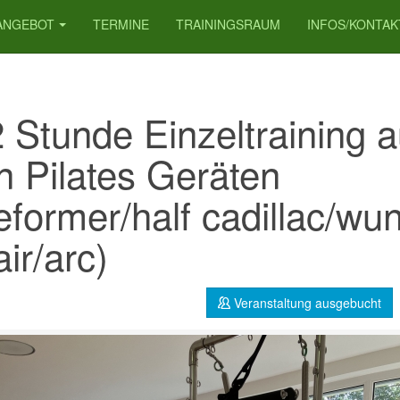
ANGEBOT
TERMINE
TRAININGSRAUM
INFOS/KONTAK
2 Stunde Einzeltraining a
n Pilates Geräten
eformer/half cadillac/wu
ir/arc)
Veranstaltung ausgebucht