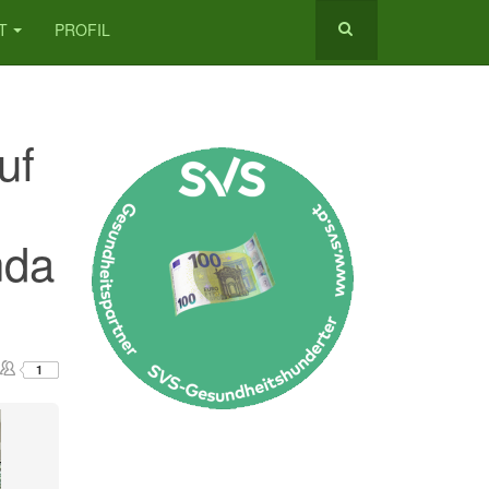
T
PROFIL
uf
nda
1