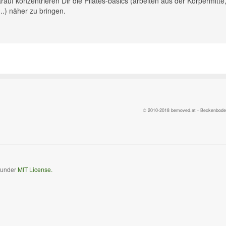
rauf konzentrieren Dir die Pilates-basics (arbeiten aus der Körpermitte
.) näher zu bringen.
© 2010-2018 bemoved.at - Beckenbodent
d under
MIT License.