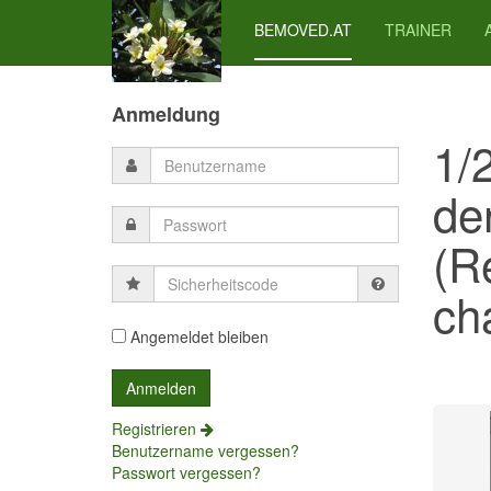
BEMOVED.AT
TRAINER
Previous
Previous
Next
Next
Year
Month
Month
Year
Anmeldung
1/
de
(R
Sicherheitscode
cha
Angemeldet bleiben
Registrieren
Benutzername vergessen?
Passwort vergessen?