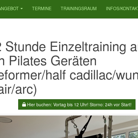
ANGEBOT
TERMINE
TRAININGSRAUM
INFOS/KONTAK
2 Stunde Einzeltraining a
n Pilates Geräten
eformer/half cadillac/wu
ir/arc)
Hier buchen: Vortag bis 12 Uhr! Storno: 24h vor Start!