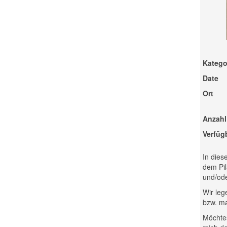
Katego
Date
Ort
Anzahl
Verfüg
In dies
dem Pil
und/ode
Wir leg
bzw. ma
Möchtes