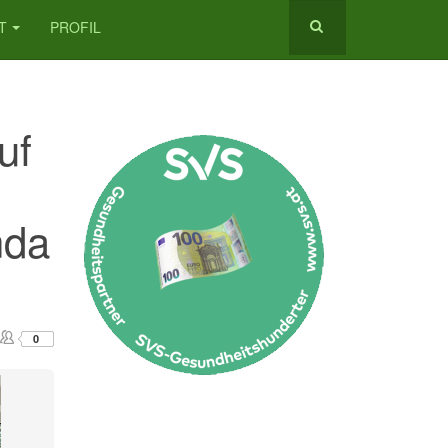
T
PROFIL
uf
nda
0