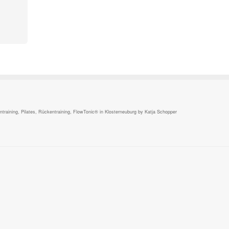
,
raining, Pilates, Rückentraining, FlowTonic® in Klosterneuburg by Katja Schopper