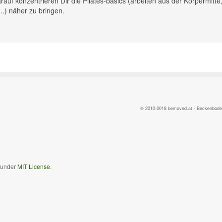
rauf konzentrieren Dir die Pilates-basics (arbeiten aus der Körpermitte
.) näher zu bringen.
© 2010-2018 bemoved.at - Beckenbodent
d under
MIT License.