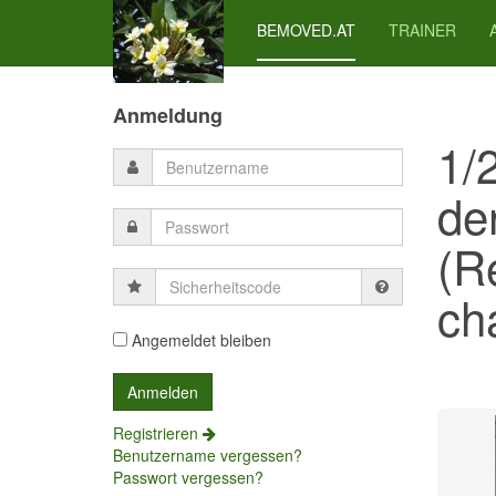
BEMOVED.AT
TRAINER
Previous
Previous
Next
Next
Year
Month
Month
Year
Anmeldung
1/
de
(R
Sicherheitscode
cha
Angemeldet bleiben
Registrieren
Benutzername vergessen?
Passwort vergessen?