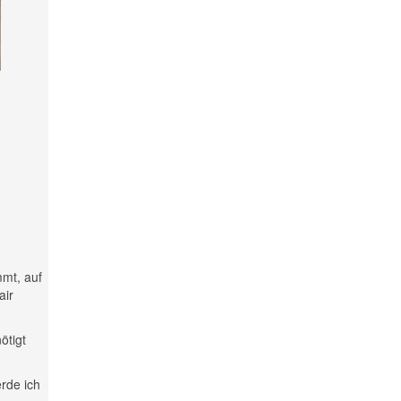
mmt, auf
air
ötigt
rde ich