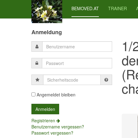
BEMOVED.AT
TRAINER
Previous
Previous
Next
Next
Year
Month
Month
Year
Anmeldung
1/
de
(R
Sicherheitscode
cha
Angemeldet bleiben
Registrieren
Benutzername vergessen?
Passwort vergessen?