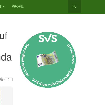
T
PROFIL
uf
nda
0