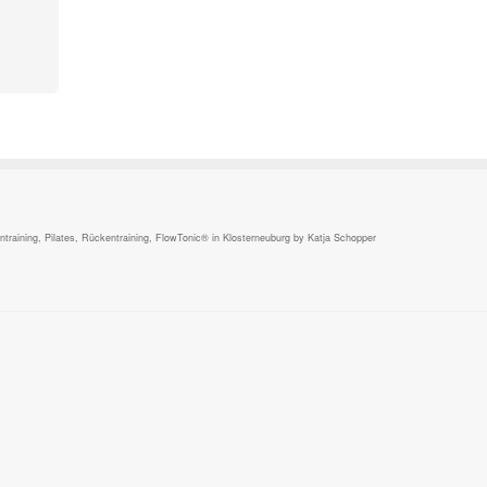
,
raining, Pilates, Rückentraining, FlowTonic® in Klosterneuburg by Katja Schopper