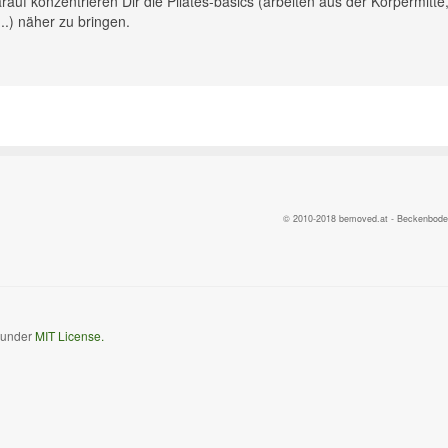
rauf konzentrieren Dir die Pilates-basics (arbeiten aus der Körpermitte
.) näher zu bringen.
© 2010-2018 bemoved.at - Beckenbodent
d under
MIT License.