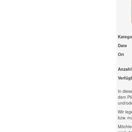
Katego
Date
Ort
Anzahl
Verfüg
In dies
dem Pil
und/ode
Wir leg
bzw. ma
Möchtes