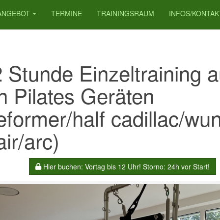
ANGEBOT
TERMINE
TRAININGSRAUM
INFOS/KONTAK
2 Stunde Einzeltraining a
n Pilates Geräten
eformer/half cadillac/wu
ir/arc)
Hier buchen: Vortag bis 12 Uhr! Storno: 24h vor Start!