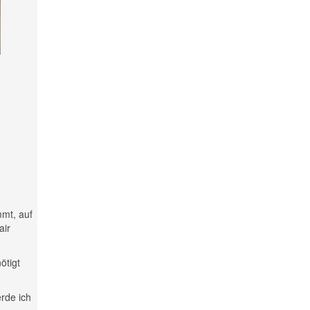
mmt, auf
air
ötigt
rde ich