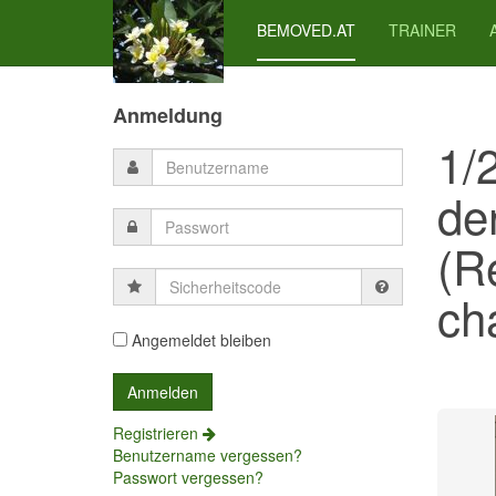
BEMOVED.AT
TRAINER
Previous
Previous
Next
Next
Year
Month
Month
Year
Anmeldung
1/
de
(R
Sicherheitscode
cha
Angemeldet bleiben
Registrieren
Benutzername vergessen?
Passwort vergessen?