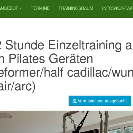
ANGEBOT
TERMINE
TRAININGSRAUM
INFOS/KONTAK
2 Stunde Einzeltraining a
n Pilates Geräten
eformer/half cadillac/wu
ir/arc)
Veranstaltung ausgebucht