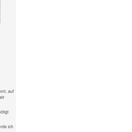
mmt, auf
air
ötigt
rde ich