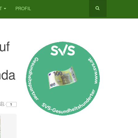
T
PROFIL
uf
nda
1