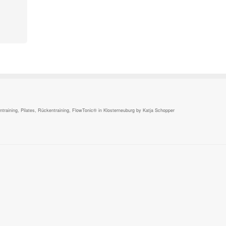
,
raining, Pilates, Rückentraining, FlowTonic® in Klosterneuburg by Katja Schopper