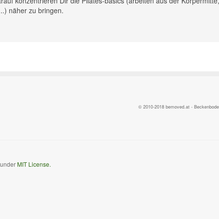
rauf konzentrieren Dir die Pilates-basics (arbeiten aus der Körpermitte
.) näher zu bringen.
© 2010-2018 bemoved.at - Beckenbodent
d under
MIT License.