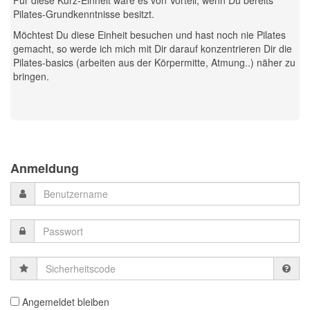
Für diese Kurz-Einheit wäre es von Vorteil, wenn Du bereits
Pilates-Grundkenntnisse besitzt.
Möchtest Du diese Einheit besuchen und hast noch nie Pilates
gemacht, so werde ich mich mit Dir darauf konzentrieren Dir die
Pilates-basics (arbeiten aus der Körpermitte, Atmung..) näher zu
bringen.
Previous
Previous
Next
Next
Year
Month
Month
Year
Anmeldung
Sicherheitscode
Angemeldet bleiben