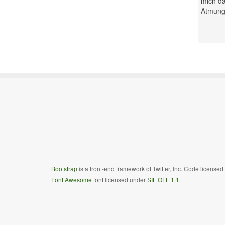
mich da
Atmung.
Bootstrap
is a front-end framework of Twitter, Inc. Code license
Font Awesome
font licensed under
SIL OFL 1.1
.