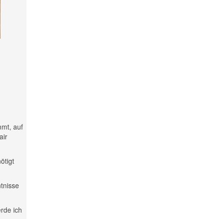
mmt, auf
air
ötigt
ntnisse
rde ich