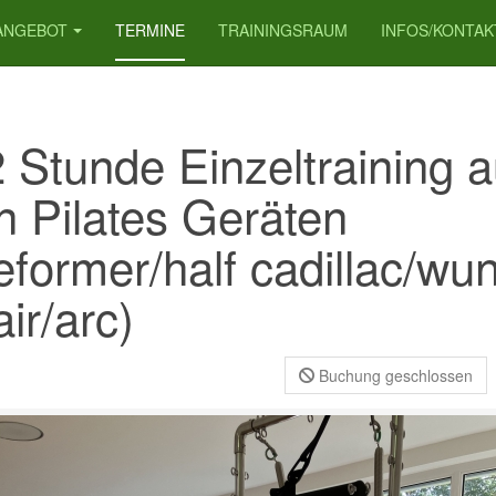
ANGEBOT
TERMINE
TRAININGSRAUM
INFOS/KONTAK
2 Stunde Einzeltraining a
n Pilates Geräten
eformer/half cadillac/wu
ir/arc)
Buchung geschlossen