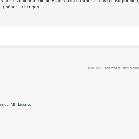
rauf konzentrieren Dir die Pilates-basics (arbeiten aus der Körpermitte
.) näher zu bringen.
© 2010-2018 bemoved.at - Beckenbodent
d under
MIT License.