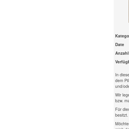
Katego
Date
Anzahl
Verfüg
In dies
dem Pil
und/ode
Wir leg
bzw. ma
Für die
besitzt
Möchtes