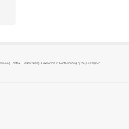
,
raining, Pilates, Rückentraining, FlowTonic® in Klosterneuburg by Katja Schopper