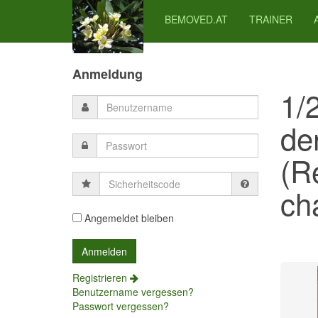
BEMOVED.AT
TRAINER
Previous
Previous
Next
Next
Year
Month
Month
Year
Anmeldung
1/
de
(R
Sicherheitscode
cha
Angemeldet bleiben
Registrieren
Benutzername vergessen?
Passwort vergessen?