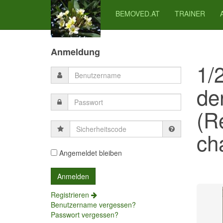
BEMOVED.AT
TRAINER
Previous
Previous
Next
Next
Year
Month
Month
Year
Anmeldung
1/
de
(R
Sicherheitscode
cha
Angemeldet bleiben
Registrieren
Benutzername vergessen?
Passwort vergessen?