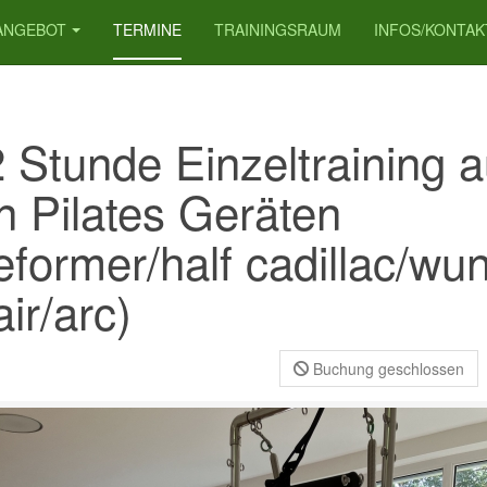
ANGEBOT
TERMINE
TRAININGSRAUM
INFOS/KONTAK
2 Stunde Einzeltraining a
n Pilates Geräten
eformer/half cadillac/wu
ir/arc)
Buchung geschlossen