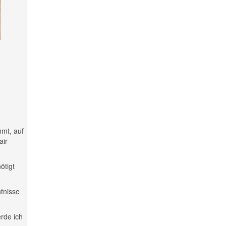
mmt, auf
air
ötigt
ntnisse
rde ich