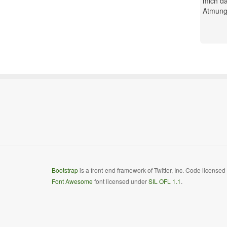
mich da
Atmung.
Bootstrap
is a front-end framework of Twitter, Inc. Code license
Font Awesome
font licensed under
SIL OFL 1.1
.