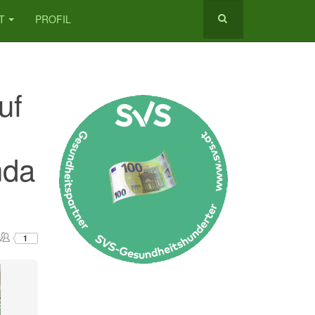
T
PROFIL
uf
nda
1