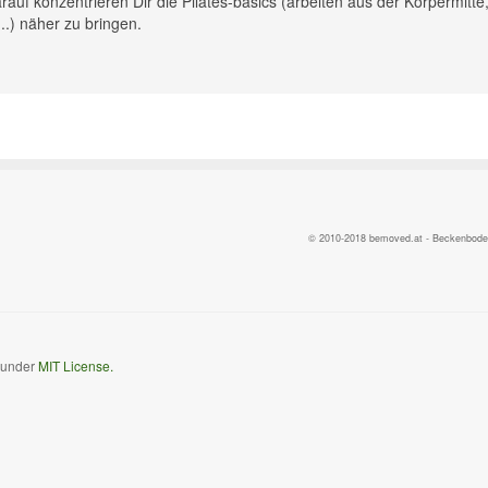
rauf konzentrieren Dir die Pilates-basics (arbeiten aus der Körpermitte
.) näher zu bringen.
© 2010-2018 bemoved.at - Beckenbodent
d under
MIT License.