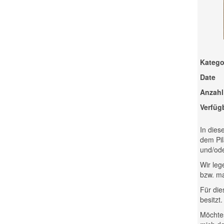
Katego
Date
Anzahl
Verfüg
In dies
dem Pil
und/ode
Wir leg
bzw. ma
Für die
besitzt
Möchtes