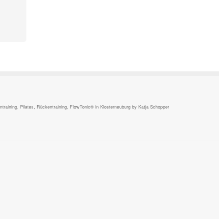
,
raining, Pilates, Rückentraining, FlowTonic® in Klosterneuburg by Katja Schopper