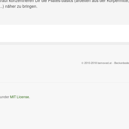
rauf konzentrieren Dir die Pilates-basics (arbeiten aus der Körpermitte
.) näher zu bringen.
© 2010-2018 bemoved.at - Beckenbodent
d under
MIT License.