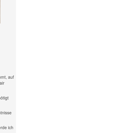
mmt, auf
air
ötigt
ntnisse
rde ich