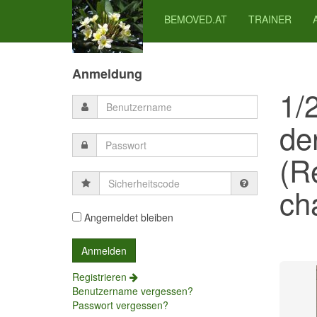
BEMOVED.AT
TRAINER
Previous
Previous
Next
Next
Year
Month
Month
Year
Anmeldung
1/
de
(R
Sicherheitscode
cha
Angemeldet bleiben
Registrieren
Benutzername vergessen?
Passwort vergessen?