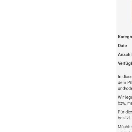
Katego
Date
Anzahl
Verfüg
In dies
dem Pil
und/ode
Wir leg
bzw. ma
Für die
besitzt
Möchtes