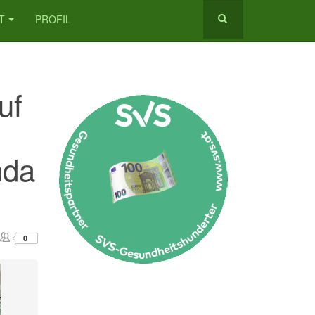
T
PROFIL
uf
nda
0