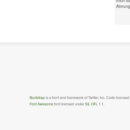
mich da
Atmung.
Bootstrap
is a front-end framework of Twitter, Inc. Code license
Font Awesome
font licensed under
SIL OFL 1.1
.