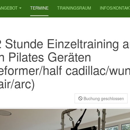
ANGEBOT
TERMINE
TRAININGSRAUM
INFOS/KONTAK
2 Stunde Einzeltraining a
n Pilates Geräten
eformer/half cadillac/wu
ir/arc)
Buchung geschlossen