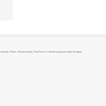
,
raining, Pilates, Rückentraining, FlowTonic® in Klosterneuburg by Katja Schopper