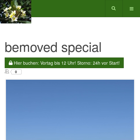
bemoved special
Hier buchen: Vortag bis 12 Uhr! Storno: 24h vor Start!
0