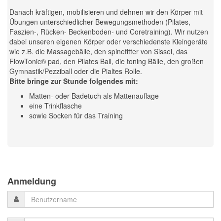
Danach kräftigen, mobilisieren und dehnen wir den Körper mit
Übungen unterschiedlicher Bewegungsmethoden (Pilates,
Faszien-, Rücken- Beckenboden- und Coretraining). Wir nutzen
dabei unseren eigenen Körper oder verschiedenste Kleingeräte
wie z.B. die Massagebälle, den spinefitter von Sissel, das
FlowTonic® pad, den Pilates Ball, die toning Bälle, den großen
Gymnastik/Pezziball oder die Pialtes Rolle.
Bitte bringe zur Stunde folgendes mit:
Matten- oder Badetuch als Mattenauflage
eine Trinkflasche
sowie Socken für das Training
Previous
Previous
Next
Next
Year
Month
Month
Year
Anmeldung