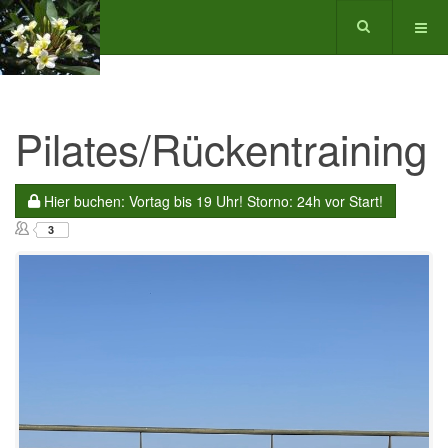
Pilates/Rückentraining
Hier buchen: Vortag bis 19 Uhr! Storno: 24h vor Start!
3