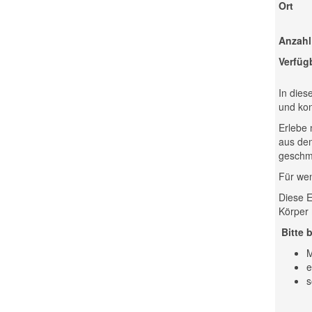
Ort
Anzahl
Verfüg
In dies
und kon
Erlebe 
aus dem
geschm
Für wen
Diese E
Körper
Bitte 
M
e
s