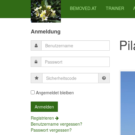
BEMOVED.AT
TRAINER
Previous
Previous
Next
Next
Year
Month
Month
Year
Anmeldung
Pi
Sicherheitscode
Angemeldet bleiben
Registrieren
Benutzername vergessen?
Passwort vergessen?