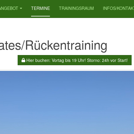
ANGEBOT
TERMINE
TRAININGSRAUM
INFOS/KONTAK
lates/Rückentraining
Hier buchen: Vortag bis 19 Uhr! Storno: 24h vor Start!