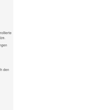
ollierte
tze.
ungen
ch den