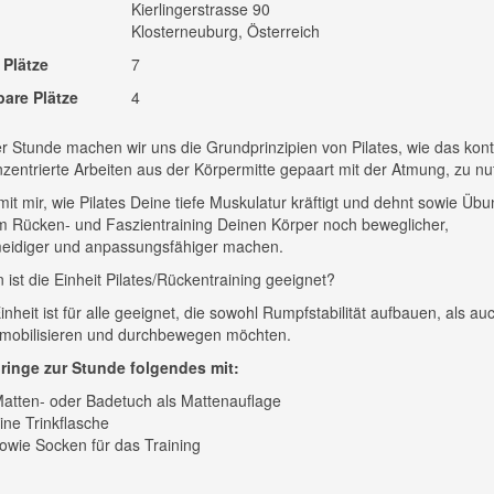
Kierlingerstrasse 90
Klosterneuburg, Österreich
 Plätze
7
bare Plätze
4
er Stunde machen wir uns die Grundprinzipien von Pilates, wie das kontr
zentrierte Arbeiten aus der Körpermitte gepaart mit der Atmung, zu nu
mit mir, wie Pilates Deine tiefe Muskulatur kräftigt und dehnt sowie Üb
 Rücken- und Faszientraining Deinen Körper noch beweglicher,
eidiger und anpassungsfähiger machen.
 ist die Einheit Pilates/Rückentraining geeignet?
inheit ist für alle geeignet, die sowohl Rumpfstabilität aufbauen, als au
 mobilisieren und durchbewegen möchten.
bringe zur Stunde folgendes mit:
atten- oder Badetuch als Mattenauflage
ine Trinkflasche
owie Socken für das Training