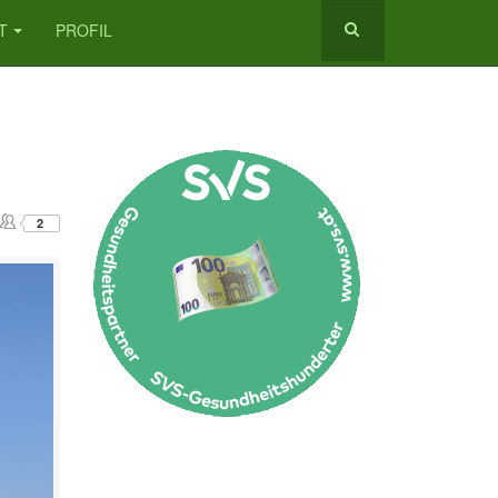
T
PROFIL
2