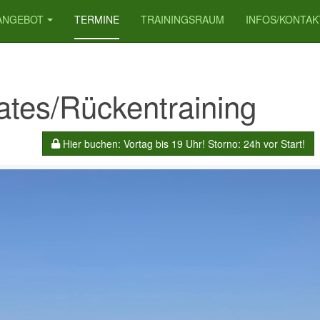
ANGEBOT
TERMINE
TRAININGSRAUM
INFOS/KONTAK
lates/Rückentraining
Hier buchen: Vortag bis 19 Uhr! Storno: 24h vor Start!