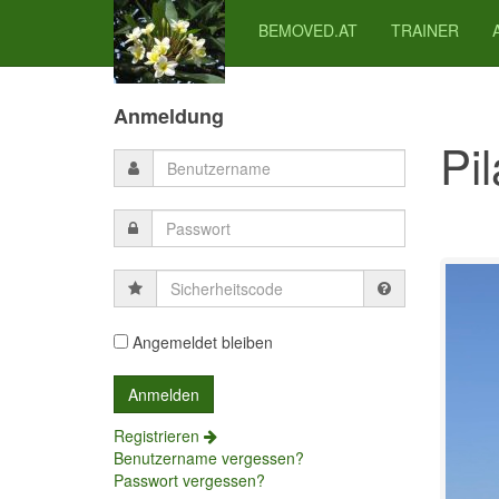
BEMOVED.AT
TRAINER
Previous
Previous
Next
Next
Year
Month
Month
Year
Anmeldung
Pi
Sicherheitscode
Angemeldet bleiben
Registrieren
Benutzername vergessen?
Passwort vergessen?