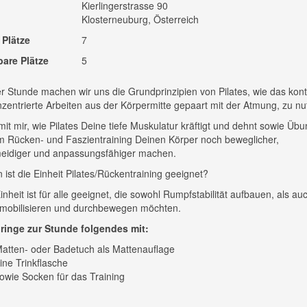
Kierlingerstrasse 90
Klosterneuburg, Österreich
 Plätze
7
bare Plätze
5
er Stunde machen wir uns die Grundprinzipien von Pilates, wie das kontr
zentrierte Arbeiten aus der Körpermitte gepaart mit der Atmung, zu nu
mit mir, wie Pilates Deine tiefe Muskulatur kräftigt und dehnt sowie Üb
 Rücken- und Faszientraining Deinen Körper noch beweglicher,
eidiger und anpassungsfähiger machen.
 ist die Einheit Pilates/Rückentraining geeignet?
inheit ist für alle geeignet, die sowohl Rumpfstabilität aufbauen, als au
 mobilisieren und durchbewegen möchten.
bringe zur Stunde folgendes mit:
atten- oder Badetuch als Mattenauflage
ine Trinkflasche
owie Socken für das Training