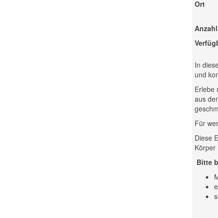
Ort
Anzahl
Verfüg
In dies
und kon
Erlebe 
aus dem
geschm
Für wen
Diese E
Körper
Bitte 
M
e
s