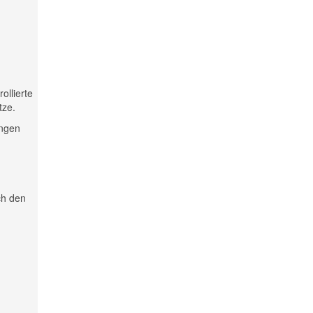
ollierte
tze.
ungen
ch den