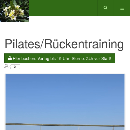
Pilates/Rückentraining
Hier buchen: Vortag bis 19 Uhr! Storno: 24h vor Start!
2