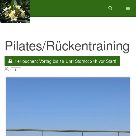
Pilates/Rückentraining
Hier buchen: Vortag bis 19 Uhr! Storno: 24h vor Start!
4