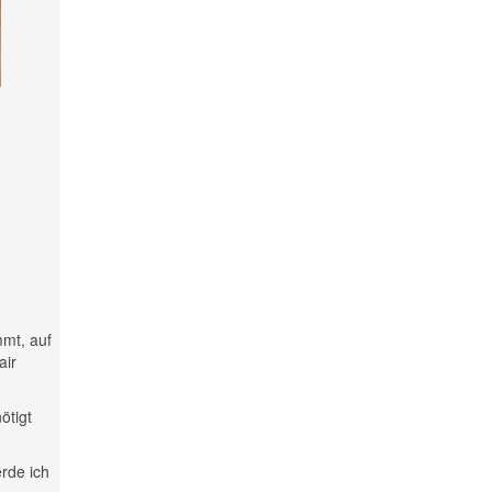
mmt, auf
air
ötigt
rde ich