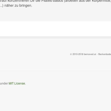
rauf konzentrieren Dir die Pilates-basics (arbeiten aus der Körpermitte
.) näher zu bringen.
© 2010-2018 bemoved.at - Beckenbodent
d under
MIT License.