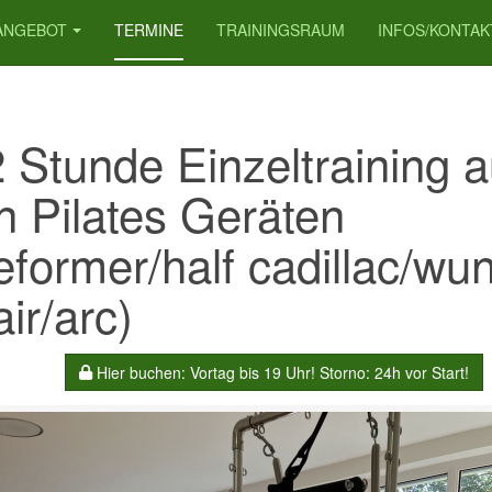
ANGEBOT
TERMINE
TRAININGSRAUM
INFOS/KONTAK
2 Stunde Einzeltraining a
n Pilates Geräten
eformer/half cadillac/wu
ir/arc)
Hier buchen: Vortag bis 19 Uhr! Storno: 24h vor Start!