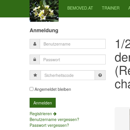
BEMOVED.AT
TRAINER
Previous
Previous
Next
Next
Year
Month
Month
Year
Anmeldung
1/
de
(R
Sicherheitscode
cha
Angemeldet bleiben
Registrieren
Benutzername vergessen?
Passwort vergessen?