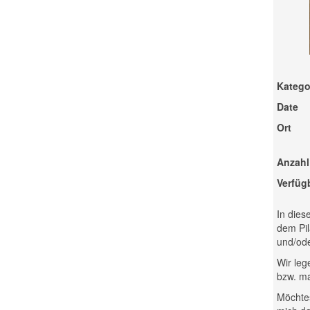
Katego
Date
Ort
Anzahl
Verfüg
In dies
dem Pil
und/ode
Wir leg
bzw. ma
Möchtes