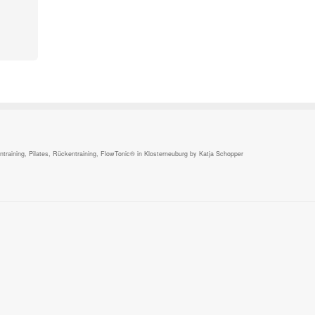
,
raining, Pilates, Rückentraining, FlowTonic® in Klosterneuburg by Katja Schopper