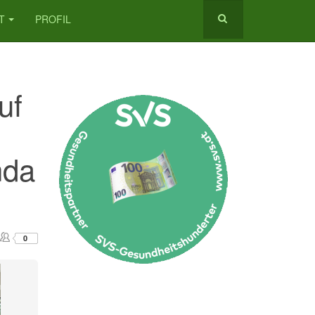
T
PROFIL
uf
nda
0