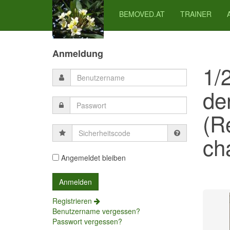
BEMOVED.AT
TRAINER
Previous
Previous
Next
Next
Year
Month
Month
Year
Anmeldung
1/
de
(R
Sicherheitscode
cha
Angemeldet bleiben
Registrieren
Benutzername vergessen?
Passwort vergessen?