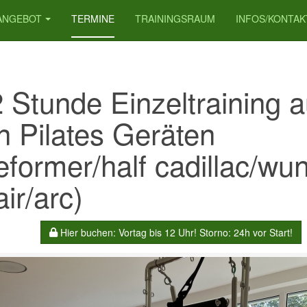
ANGEBOT
TERMINE
TRAININGSRAUM
INFOS/KONTAK
2 Stunde Einzeltraining a
n Pilates Geräten
eformer/half cadillac/wu
ir/arc)
Hier buchen: Vortag bis 12 Uhr! Storno: 24h vor Start!