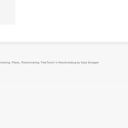
,
raining, Pilates, Rückentraining, FlowTonic® in Klosterneuburg by Katja Schopper