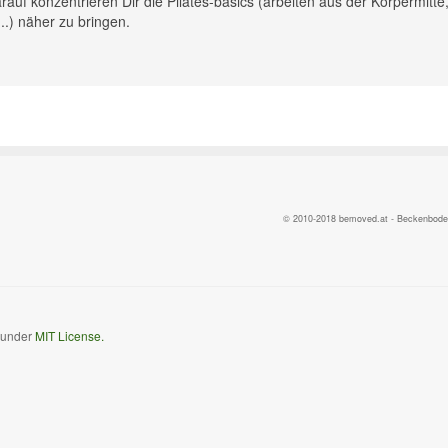
rauf konzentrieren Dir die Pilates-basics (arbeiten aus der Körpermitte
.) näher zu bringen.
© 2010-2018 bemoved.at - Beckenbodent
d under
MIT License.