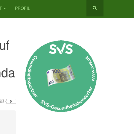
T
PROFIL
uf
nda
0