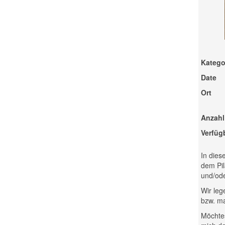
Katego
Date
Ort
Anzahl
Verfüg
In dies
dem Pil
und/ode
Wir leg
bzw. ma
Möchtes