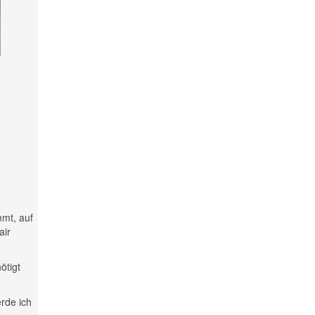
mmt, auf
air
ötigt
rde ich