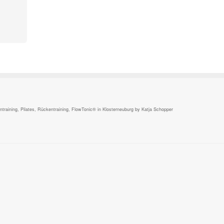
,
raining, Pilates, Rückentraining, FlowTonic® in Klosterneuburg by Katja Schopper