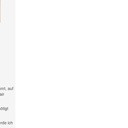
mmt, auf
air
ötigt
rde ich