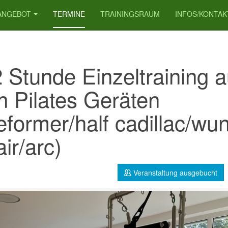
ANGEBOT
TERMINE
TRAININGSRAUM
INFOS/KONTAK
2 Stunde Einzeltraining a
n Pilates Geräten
eformer/half cadillac/wu
ir/arc)
Veranstaltung ausgebucht