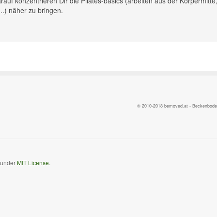
rauf konzentrieren Dir die Pilates-basics (arbeiten aus der Körpermitte
.) näher zu bringen.
© 2010-2018 bemoved.at - Beckenbodent
d under
MIT License.