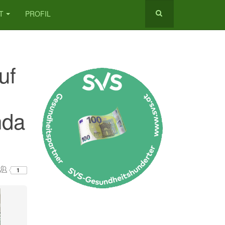
T
PROFIL
uf
nda
1