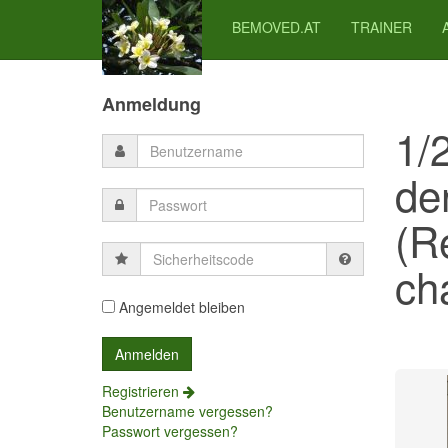
BEMOVED.AT
TRAINER
Previous
Previous
Next
Next
Year
Month
Month
Year
Anmeldung
1/
de
(R
Sicherheitscode
cha
Angemeldet bleiben
Registrieren
Benutzername vergessen?
Passwort vergessen?