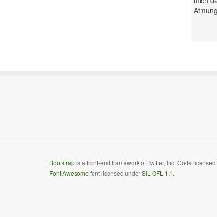
mich da
Atmung.
Bootstrap
is a front-end framework of Twitter, Inc. Code license
Font Awesome
font licensed under
SIL OFL 1.1
.