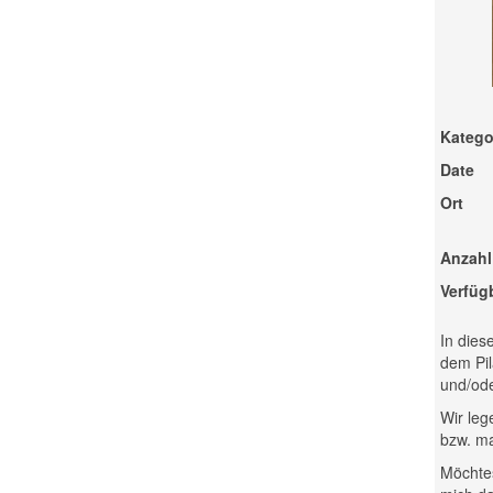
Katego
Date
Ort
Anzahl
Verfüg
In dies
dem Pil
und/ode
Wir leg
bzw. ma
Möchtes