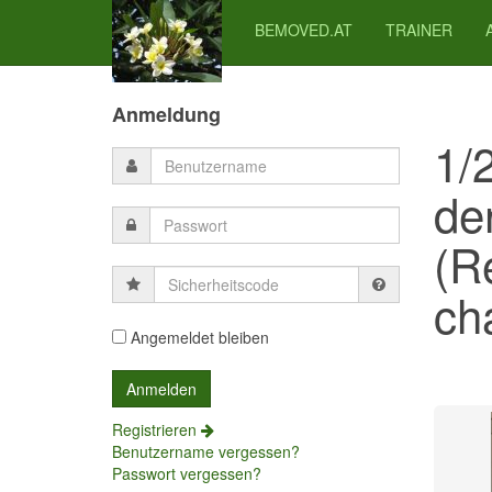
BEMOVED.AT
TRAINER
Previous
Previous
Next
Next
Year
Month
Month
Year
Anmeldung
1/
de
(R
Sicherheitscode
cha
Angemeldet bleiben
Registrieren
Benutzername vergessen?
Passwort vergessen?