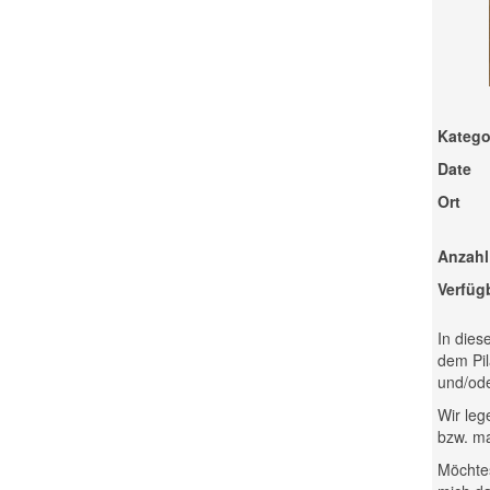
Katego
Date
Ort
Anzahl
Verfüg
In dies
dem Pil
und/ode
Wir leg
bzw. ma
Möchtes