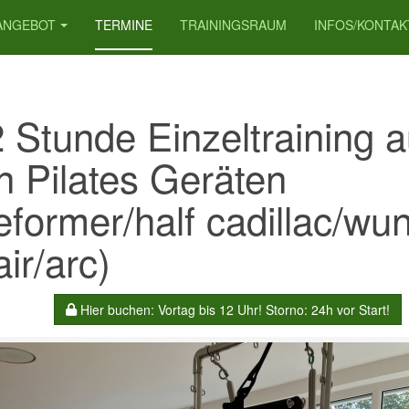
ANGEBOT
TERMINE
TRAININGSRAUM
INFOS/KONTAK
2 Stunde Einzeltraining a
n Pilates Geräten
eformer/half cadillac/wu
ir/arc)
Hier buchen: Vortag bis 12 Uhr! Storno: 24h vor Start!