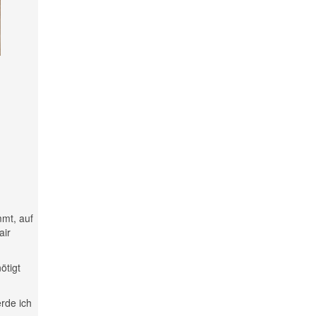
mmt, auf
air
ötigt
rde ich