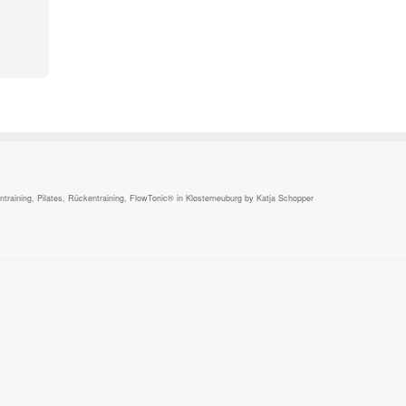
,
raining, Pilates, Rückentraining, FlowTonic® in Klosterneuburg by Katja Schopper