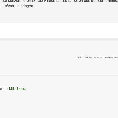
rauf konzentrieren Dir die Pilates-basics (arbeiten aus der Körpermitte
.) näher zu bringen.
© 2010-2018 bemoved.at - Beckenbodent
d under
MIT License.