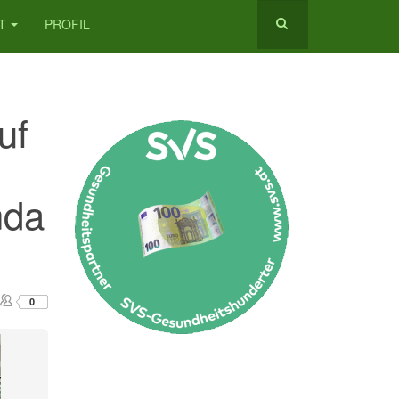
T
PROFIL
uf
nda
0