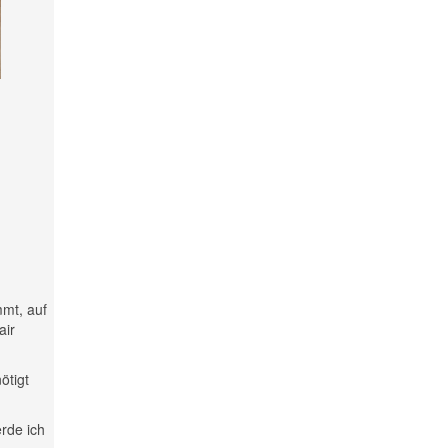
mmt, auf
air
ötigt
rde ich