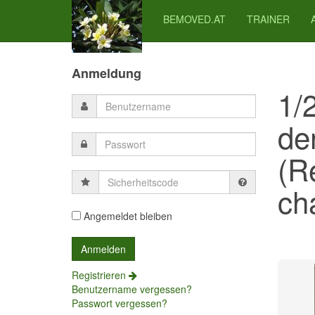
BEMOVED.AT
TRAINER
Previous
Previous
Next
Next
Year
Month
Month
Year
Anmeldung
1/
de
(R
Sicherheitscode
cha
Angemeldet bleiben
Registrieren
Benutzername vergessen?
Passwort vergessen?