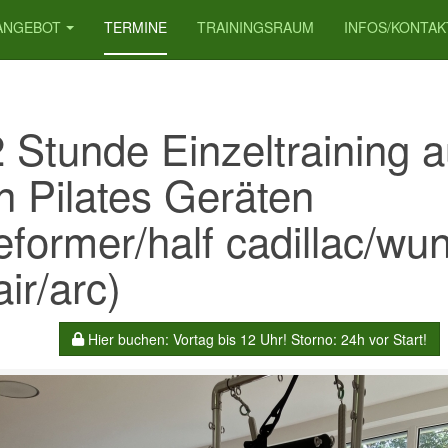
ANGEBOT
TERMINE
TRAININGSRAUM
INFOS/KONTAK
2 Stunde Einzeltraining a
n Pilates Geräten
eformer/half cadillac/wu
ir/arc)
Hier buchen: Vortag bis 12 Uhr! Storno: 24h vor Start!