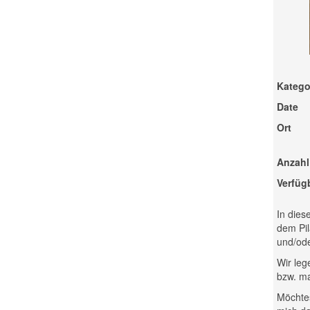
Katego
Date
Ort
Anzahl
Verfüg
In dies
dem Pil
und/ode
Wir leg
bzw. ma
Möchtes