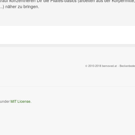
rauf konzentrieren Dir die Pilates-basics (arbeiten aus der Körpermitte
.) näher zu bringen.
© 2010-2018 bemoved.at - Beckenbodent
d under
MIT License.