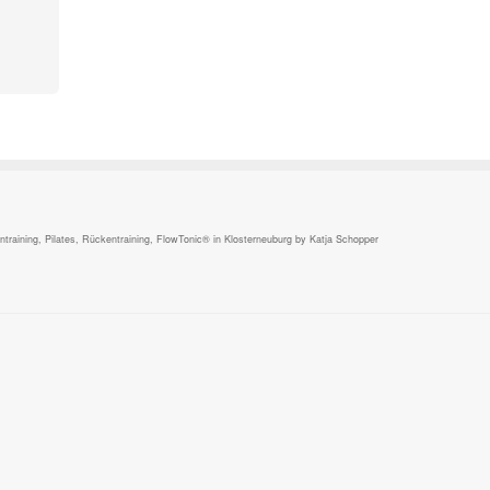
,
raining, Pilates, Rückentraining, FlowTonic® in Klosterneuburg by Katja Schopper