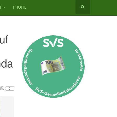
T
PROFIL
uf
nda
0